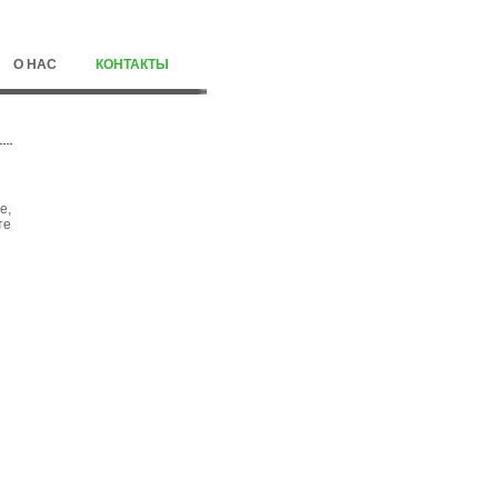
О НАС
КОНТАКТЫ
е,
те