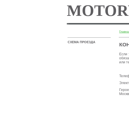
MOTOR
Главна
СХЕМА ПРОЕЗДА
КО
Если 
обяза
или т
Теле
Элект
Герое
Москв